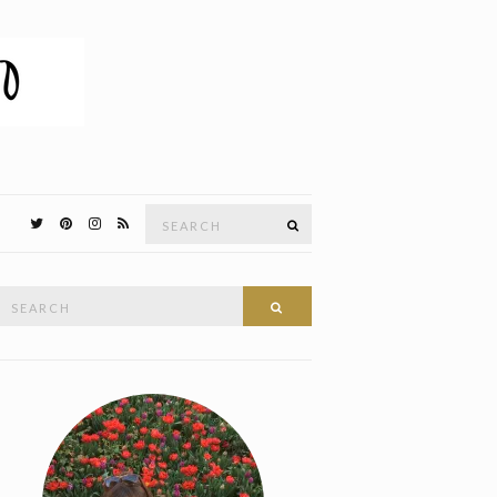
Search
SEARCH
for:
Search
SEARCH
or: