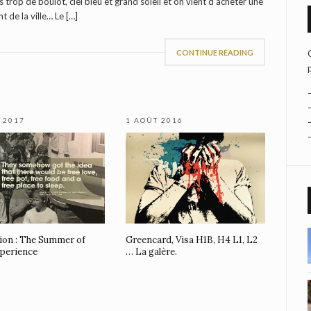
 trop de boulot, ciel bleu et grand soleil et on vient d’acheter une
 de la ville… Le […]
CONTINUE READING
L 2017
1 AOÛT 2016
ion : The Summer of
Greencard, Visa H1B, H4 L1, L2
perience
… La galère.