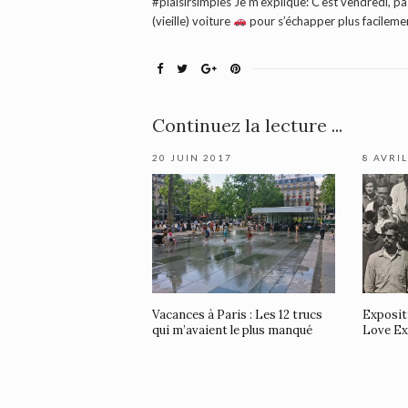
#plaisirsimples Je m’explique: C’est vendredi, pas
(vieille) voiture
pour s’échapper plus facilement
Continuez la lecture ...
20 JUIN 2017
8 AVRI
Vacances à Paris : Les 12 trucs
Exposit
qui m’avaient le plus manqué
Love Ex