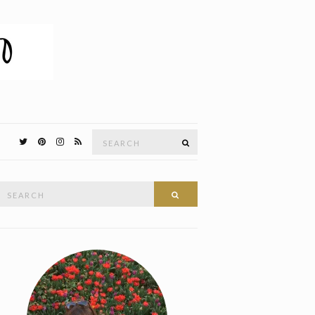
Search
SEARCH
for:
Search
SEARCH
or: