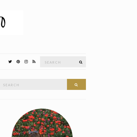
Search
SEARCH
for:
Search
SEARCH
or: