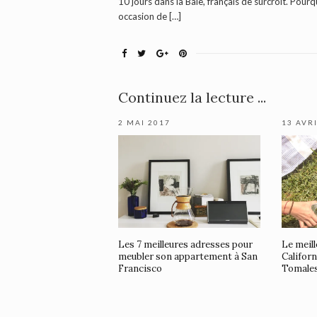
10 jours dans la Baie, français de surcroît. Pour
occasion de […]
Continuez la lecture ...
2 MAI 2017
13 AVR
Les 7 meilleures adresses pour
Le meill
meubler son appartement à San
Californ
Francisco
Tomale