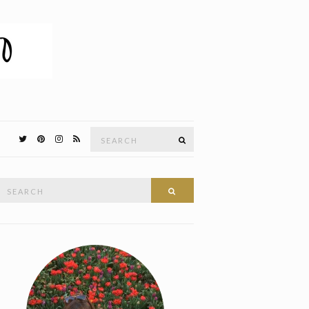
Search
SEARCH
for:
Search
SEARCH
or: