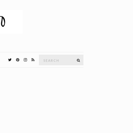
Search
SEARCH
for: